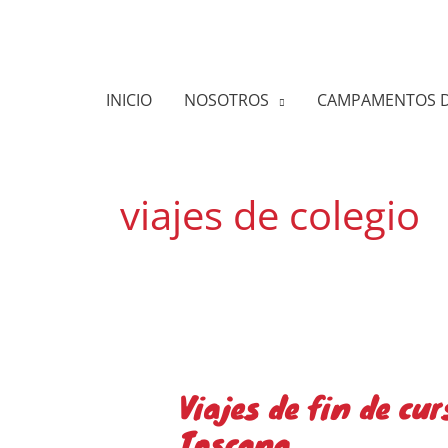
Ir
al
contenido
INICIO
NOSOTROS
CAMPAMENTOS D
viajes de colegio
Viajes de fin de cur
Viajes
Toscana
de