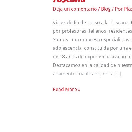
fin
Deja un comentario
/
Blog
/ Por
Pla
de
curso
Viajes de fin de curso a la Toscana
a
por profesores Italianos, residentes
la
Somos una empresa especialistas en 
Toscana
adolescencia, constituida por una 
de 18 años de experiencia avalan nu
Destacamos en la calidad de nuest
altamente cualificado, en la […]
Read More »